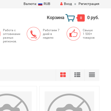
Валюта:
RUB
Вход
Регистрация
Корзина
0 руб.
0
Работа с
Работаем 7
Свыше
оптовиками
дней в
1 500+
разных
неделю
товаров
регионов.