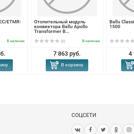
BEC/ETMR-
Отопительный модуль
Ballu Clas
конвектора Ballu Apollo
1500
Transformer B...
В наличии
В наличии
(0)
б.
7 863 руб.
4
зину
В корзину
СОЦСЕТИ