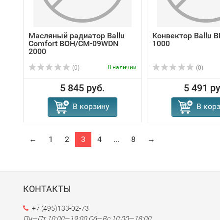
Масляный радиатор Ballu
Конвектор Ballu 
Comfort BOH/CM-09WDN
1000
2000
В наличии
(0)
(0)
5 845 руб.
5 491 ру
В корзину
В кор
←
1
2
3
4
...
8
→
КОНТАКТЫ
+7 (495)133-02-73
Пн—Пт 10:00—19:00
Сб—Вс 10:00—18:00