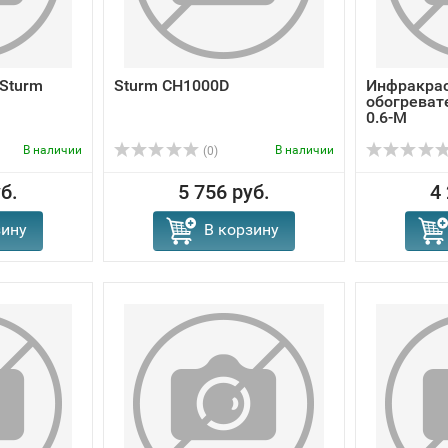
Sturm
Sturm CH1000D
Инфракра
обогревате
0.6-M
В наличии
В наличии
(0)
б.
5 756 руб.
4
зину
В корзину