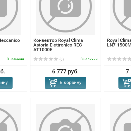
Meccanico
Конвектор Royal Clima
Royal Clim
Astoria Elettronico REC-
LN7-1500
AT1000E
В наличии
В наличии
(0)
б.
6 777 руб.
7
зину
В корзину