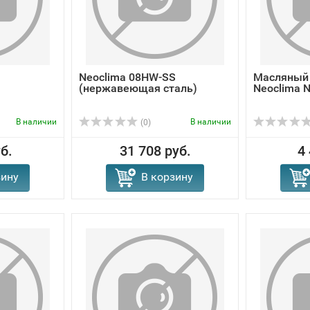
Neoclima 08HW-SS
Масляный
(нержавеющая сталь)
Neoclima 
В наличии
В наличии
(0)
б.
31 708 руб.
4
зину
В корзину