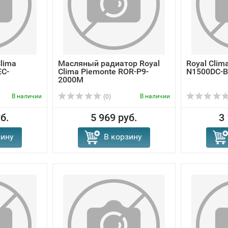
lima
Масляный радиатор Royal
Royal Clim
EC-
Clima Piemonte ROR-P9-
N1500DC-B
2000M
В наличии
В наличии
(0)
б.
5 969 руб.
3
зину
В корзину