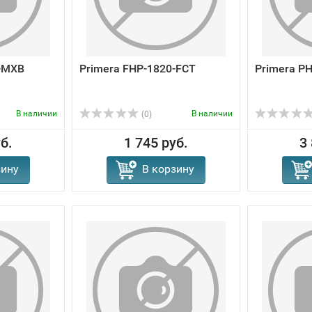
0-MXB
Primera FHP-1820-FCT
Primera P
В наличии
В наличии
(0)
б.
1 745 руб.
3
зину
В корзину