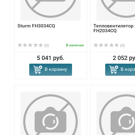
Sturm FH3034CQ
Тепловентилятор 
FH2034CQ
В наличии
(0)
(0)
5 041 руб.
2 052 ру
В корзину
В кор