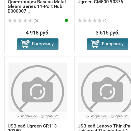
Док-станция Baseus Metal
Ugreen CM500 90376
Gleam Series 11-Port Hub
B000307...
(0)
(0)
4 918 руб.
3 616 руб.
В корзину
В корзину
избранное
сравнить
избранное
сравнить
USB-хаб Ugreen CR113
USB-хаб Lenovo ThinkPa
20290
Universal Thunderbolt 4