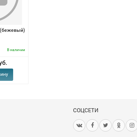
a (бежевый)
В наличии
уб.
зину
СОЦСЕТИ