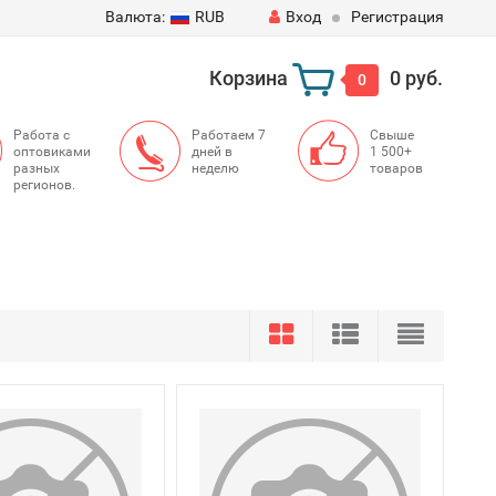
Валюта:
RUB
Вход
Регистрация
Корзина
0 руб.
0
Работа с
Работаем 7
Свыше
оптовиками
дней в
1 500+
разных
неделю
товаров
регионов.