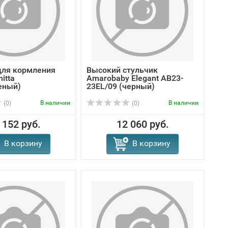
для кормления
Высокий стульчик
nitta
Amarobaby Elegant AB23-
еный)
23EL/09 (черный)
В наличии
В наличии
(0)
(0)
 152 руб.
12 060 руб.
В корзину
В корзину