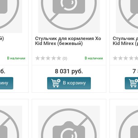
й)
Стульчик для кормления Xo
Стульчик 
Kid Mirex (бежевый)
Kid Mirex 
В наличии
В наличии
(0)
б.
8 031 руб.
7
зину
В корзину