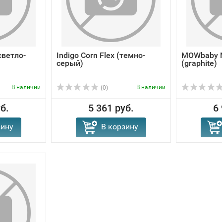
светло-
Indigo Corn Flex (темно-
MOWbaby 
серый)
(graphite)
В наличии
В наличии
(0)
б.
5 361 руб.
6
зину
В корзину