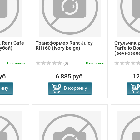
 Rant Cafe
Трансформер Rant Juicy
Стульчик 
убой)
RH160 (ivory beige)
Farfello Bo
(вечнозел
В наличии
В наличии
(0)
уб.
6 885 руб.
12
зину
В корзину