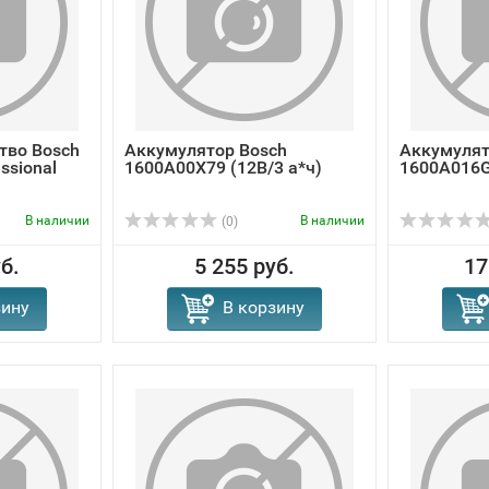
тво Bosch
Аккумулятор Bosch
Аккумулят
ssional
1600A00X79 (12В/3 а*ч)
1600A016G
В наличии
В наличии
(0)
б.
5 255 руб.
17
зину
В корзину