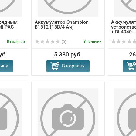
арядным
Аккумулятор Champion
Аккумулят
ll PXC-
B1812 (18В/4 Ач)
устройств
+ BL4040...
В наличии
В наличии
(0)
уб.
5 380 руб.
26
зину
В корзину