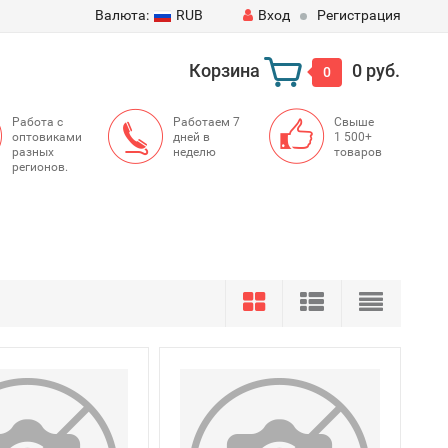
Валюта:
RUB
Вход
Регистрация
Корзина
0 руб.
0
Работа с
Работаем 7
Свыше
оптовиками
дней в
1 500+
разных
неделю
товаров
регионов.