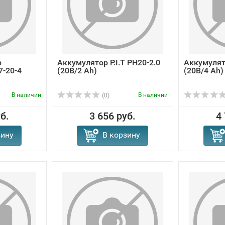
р
Аккумулятор P.I.T PH20-2.0
Аккумулято
-20-4
(20В/2 Ah)
(20В/4 Ah)
В наличии
В наличии
(0)
б.
3 656 руб.
4
зину
В корзину