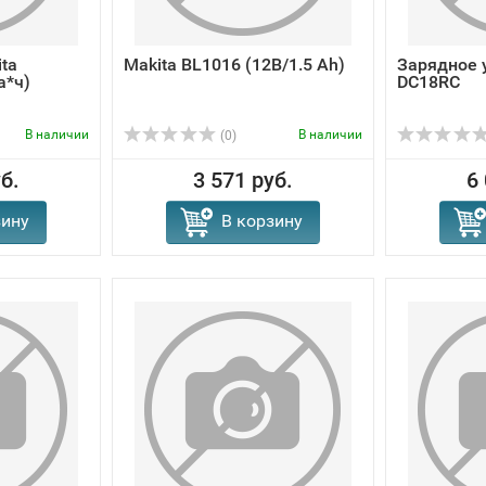
ta
Makita BL1016 (12В/1.5 Ah)
Зарядное 
а*ч)
DC18RC
В наличии
В наличии
(0)
б.
3 571 руб.
6
зину
В корзину