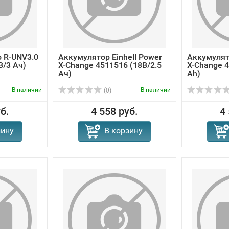
 R-UNV3.0
Аккумулятор Einhell Power
Аккумулято
В/3 Ач)
X-Change 4511516 (18В/2.5
X-Change 4
Ач)
Ah)
В наличии
В наличии
(0)
б.
4 558 руб.
4
зину
В корзину