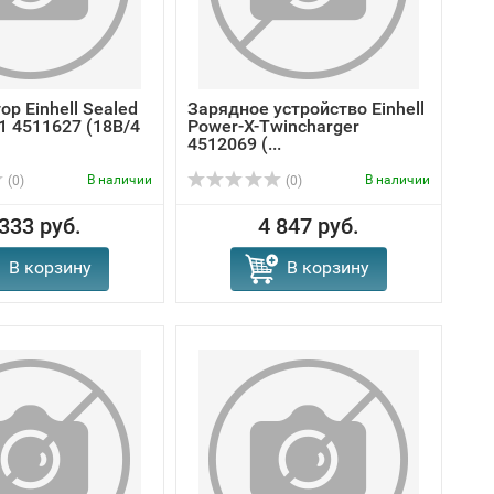
р Einhell Sealed
Зарядное устройство Einhell
1 4511627 (18В/4
Power-X-Twincharger
4512069 (...
В наличии
В наличии
(0)
(0)
 333 руб.
4 847 руб.
В корзину
В корзину