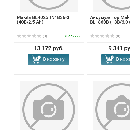
Makita BL4025 191B36-3
Аккумулятор Maki
(40В/2.5 Ah)
BL1860B (18В/6.0 
В наличии
(0)
(0)
13 172 руб.
9 341 ру
В корзину
В кор