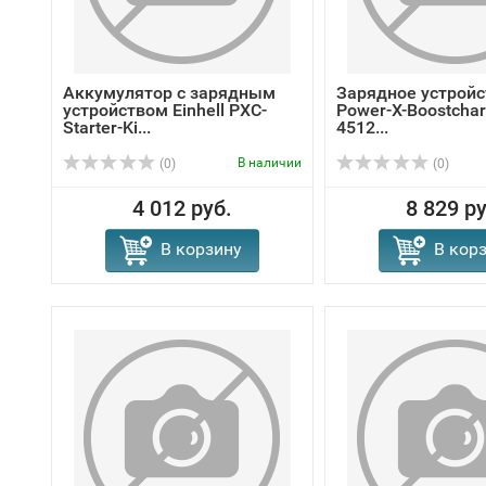
Аккумулятор с зарядным
Зарядное устройст
устройством Einhell PXC-
Power-X-Boostchar
Starter-Ki...
4512...
В наличии
(0)
(0)
4 012 руб.
8 829 ру
В корзину
В кор