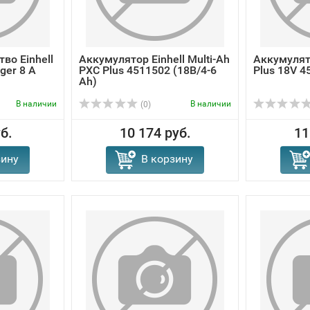
во Einhell
Аккумулятор Einhell Multi-Ah
Аккумулято
ger 8 A
PXC Plus 4511502 (18В/4-6
Plus 18V 4
Ah)
В наличии
В наличии
(0)
б.
10 174 руб.
11
зину
В корзину