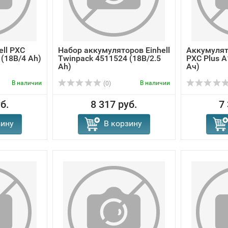
ell PXC
Набор аккумуляторов Einhell
Аккумулято
(18В/4 Ah)
Twinpack 4511524 (18В/2.5
PXC Plus A
Ah)
Ач)
В наличии
В наличии
(0)
б.
8 317 руб.
7
зину
В корзину