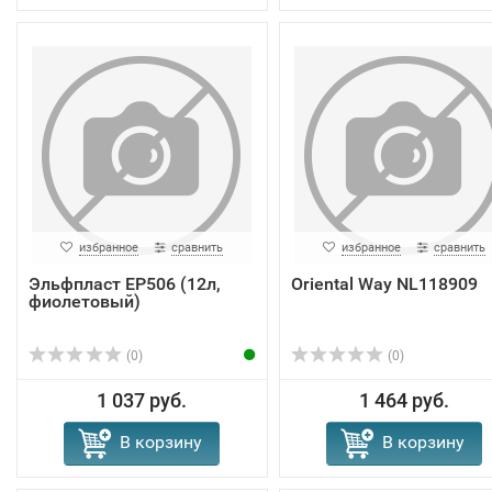
избранное
сравнить
избранное
сравнить
Эльфпласт EP506 (12л,
Oriental Way NL118909
фиолетовый)
(0)
(0)
1 037 руб.
1 464 руб.
В корзину
В корзину