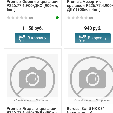
Promsiz Овощи с крышкой
Promsiz Ассорти с
Р22б.77.6.900/ДКО (900мл,
крышкой Р22б.77.4.900
6шт)
ДКУ (900мл, 4шт)
(0)
(0)
1 158 руб.
940 руб.
В корзину
В корзину
избранное
сравнить
избранное
сравнить
Promsiz Ягоды с крышкой
Berossi Santi ИК 031
Р22б.77.6.450/ДКЯ (450мл,
(оранжевый)