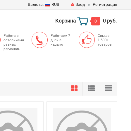
Валюта:
RUB
Вход
Регистрация
Корзина
0 руб.
0
Работа с
Работаем 7
Свыше
оптовиками
дней в
1 500+
разных
неделю
товаров
регионов.