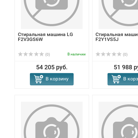
Стиральная машина LG
Стиральная маши
F2V3GS6W
F2Y1VS5J
В наличии
(0)
(0)
54 205 руб.
51 988 р
В корзину
В кор