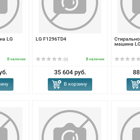
на LG
LG F1296TD4
Стирально
машина L
В наличии
В наличии
(0)
уб.
35 604 руб.
88
зину
В корзину