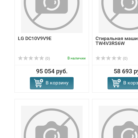
LG DC10V9V9E
Стиральная маши
TW4V3RS6W
В наличии
(0)
(0)
95 054 руб.
58 693 р
В корзину
В кор