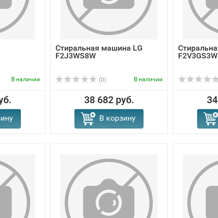
Стиральная машина LG
Стиральна
F2J3WS8W
F2V3GS3W
В наличии
В наличии
(0)
уб.
38 682 руб.
34
зину
В корзину