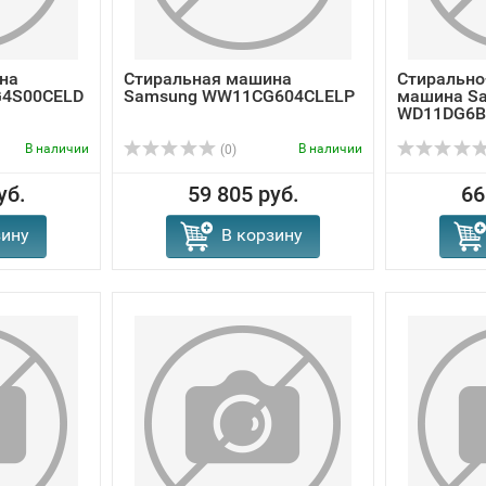
на
Стиральная машина
Стирально
4S00CELD
Samsung WW11CG604CLELP
машина S
WD11DG6B
В наличии
В наличии
(0)
уб.
59 805 руб.
66
зину
В корзину