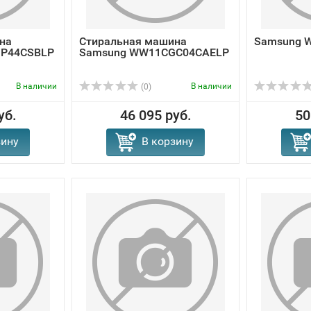
на
Стиральная машина
Samsung 
P44CSBLP
Samsung WW11CGC04CAELP
В наличии
В наличии
(0)
уб.
46 095 руб.
50
зину
В корзину