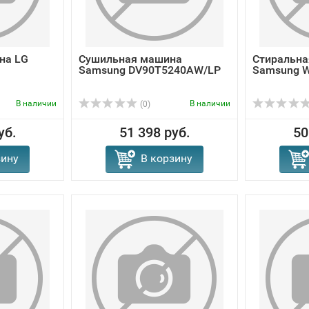
на LG
Сушильная машина
Стиральн
Samsung DV90T5240AW/LP
Samsung 
В наличии
В наличии
(0)
уб.
51 398 руб.
50
зину
В корзину