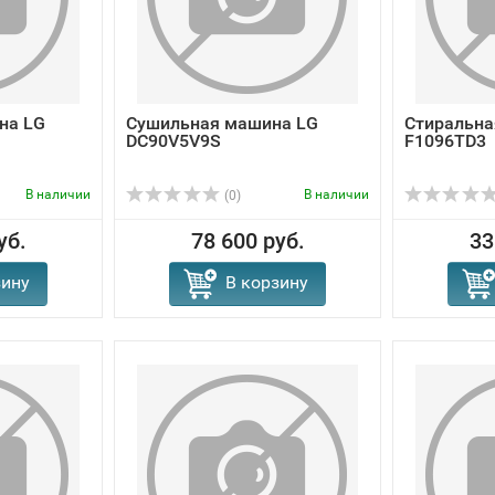
на LG
Сушильная машина LG
Стиральна
DC90V5V9S
F1096TD3
В наличии
В наличии
(0)
уб.
78 600 руб.
33
зину
В корзину