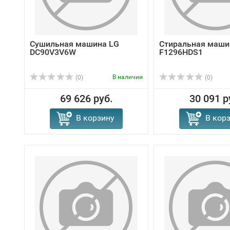
Сушильная машина LG
Стиральная маши
DC90V3V6W
F1296HDS1
В наличии
(0)
(0)
69 626 руб.
30 091 р
В корзину
В кор