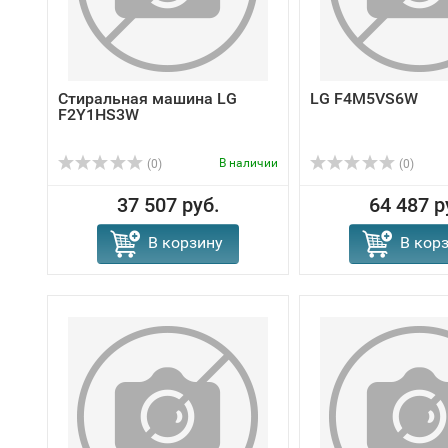
Стиральная машина LG
LG F4M5VS6W
F2Y1HS3W
В наличии
(0)
(0)
37 507 руб.
64 487 р
В корзину
В кор