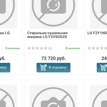
на LG
Стирально-сушильная
LG F2Y1N
машина LG F2V5GG2S
В наличии
В наличии
(0)
уб.
72 720 руб.
24
зину
В корзину