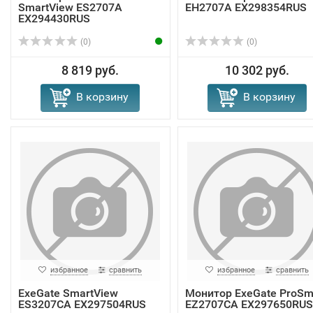
SmartView ES2707A
EH2707A EX298354RUS
EX294430RUS
(0)
(0)
8 819 руб.
10 302 руб.
В корзину
В корзину
избранное
сравнить
избранное
сравнить
ExeGate SmartView
Монитор ExeGate ProSm
ES3207CA EX297504RUS
EZ2707CA EX297650RUS