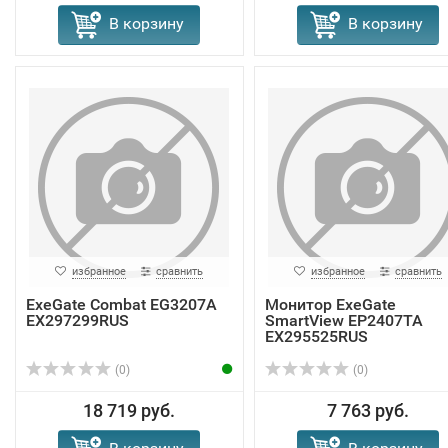
В корзину
В корзину
избранное
сравнить
избранное
сравнить
ExeGate Combat EG3207A
Монитор ExeGate
EX297299RUS
SmartView EP2407TA
EX295525RUS
(0)
(0)
18 719 руб.
7 763 руб.