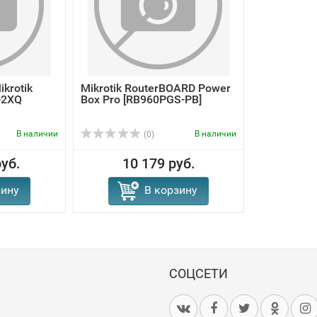
krotik
Mikrotik RouterBOARD Power
-2XQ
Box Pro [RB960PGS-PB]
В наличии
В наличии
(0)
руб.
10 179 руб.
зину
В корзину
СОЦСЕТИ