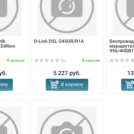
tik
D-Link DSL-245GR/R1A
Беспровод
Edition
маршрутиз
956/4HDB1
В наличии
В наличии
(0)
уб.
5 227 руб.
13
зину
В корзину