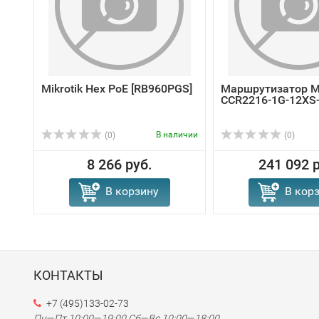
Mikrotik Hex PoE [RB960PGS]
Маршрутизатор Mi
CCR2216-1G-12XS
В наличии
(0)
(0)
8 266 руб.
241 092 
В корзину
В кор
КОНТАКТЫ
+7 (495)133-02-73
Пн—Пт 10:00—19:00
Сб—Вс 10:00—18:00