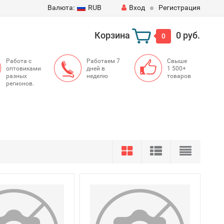
Валюта:
RUB
Вход
Регистрация
Корзина
0 руб.
0
Работа с
Работаем 7
Свыше
оптовиками
дней в
1 500+
разных
неделю
товаров
регионов.