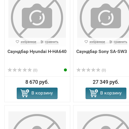
избранное
сравнить
избранное
сравнить
Саундбар Hyundai H-HA640
Саундбар Sony SA-SW3
(0)
(0)
8 670 руб.
27 349 руб.
В корзину
В корзину