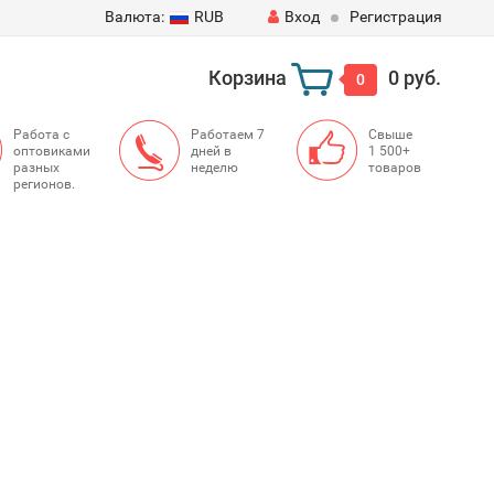
Валюта:
RUB
Вход
Регистрация
Корзина
0 руб.
0
Работа с
Работаем 7
Свыше
оптовиками
дней в
1 500+
разных
неделю
товаров
регионов.