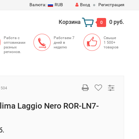
Валюта:
RUB
Вход
Регистрация
Корзина
0 руб.
0
Работа с
Работаем 7
Свыше
оптовиками
дней в
1 500+
разных
неделю
товаров
регионов.
1504
Clima Laggio Nero ROR-LN7-
б.