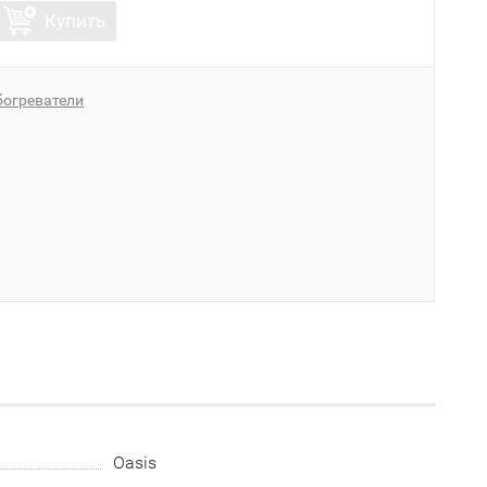
Купить
богреватели
Oasis