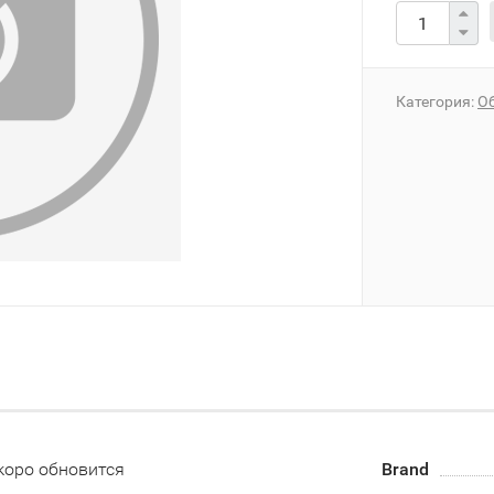
Категория:
О
коро обновится
Brand