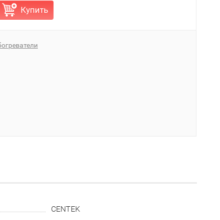
Купить
богреватели
CENTEK