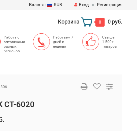
Валюта:
RUB
Вход
Регистрация
Корзина
0 руб.
0
Работа с
Работаем 7
Свыше
оптовиками
дней в
1 500+
разных
неделю
товаров
регионов.
1306
 CT-6020
б.